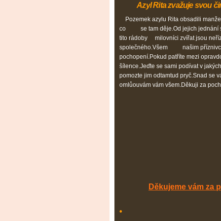
Azyl Rita zvažuje svou či
Pozemek azylu Rita obsadili manžel
co se tam děje.Od jejich jednání s
tito rádoby milovníci zvířat jsou neří
společného.Všem našim příznivcům
pochopení.Pokud patříte mezi opravd
šílence.Jeďte se sami podívat v jak
pomozte jim odtamtud pryč.Snad se v
omlůouvám vám všem.Děkuji za poch
Děkujeme vám za 
•