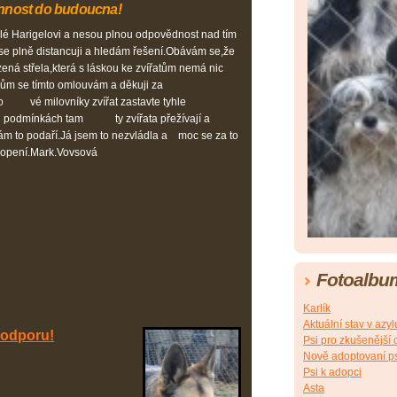
nnost do budoucna!
é Harigelovi a nesou plnou odpovědnost nad tím
e plně distancuji a hledám řešení.Obávám se,že
zená střela,která s láskou ke zvířatům nemá nic
 se tímto omlouvám a děkuji za
o vé milovníky zvířat zastavte tyhle
ých podmínkách tam ty zvířata přežívají a
ám to podaří.Já jsem to nezvládla a moc se za to
opení.Mark.Vovsová
Fotoalbu
Karlík
Aktuální stav v azyl
podporu!
Psi pro zkušenější 
Nově adoptovaní p
Psi k adopci
Asta