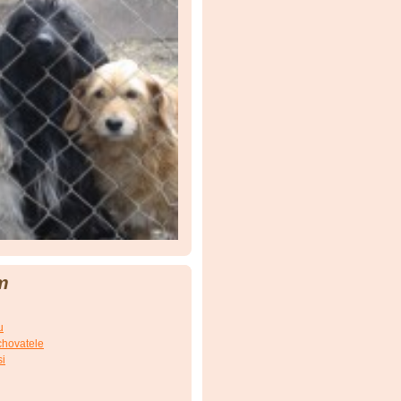
m
u
chovatele
si