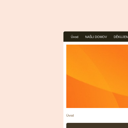
Úvod
NAŠLI DOMOV
DĚKUJEME
Úvod